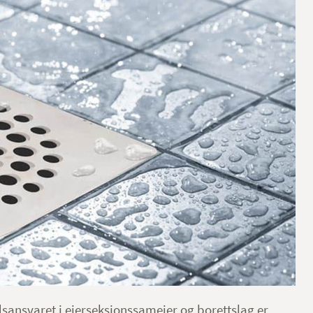
dsansvaret i eierseksjonssameier og borettslag er