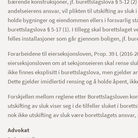
bærende konstruksjoner, jf. burettslagslova § 5-12 (2) 
andelseierens ansvar, vil plikten til utskifting av sluk 
holde bygninger og eiendommen ellers i forsvarlig stan
burettslagslova § 5-17 (1). I tillegg skal borettslaget 
felles installasjoner som går gjennom boligen, jf. bure
Forarbeidene til eierseksjonsloven, Prop. 39 L (2016-2
eierseksjonsloven om at seksjonseieren skal rense slu
ikke finnes eksplisitt i burettslagslova, men gjelder 
Dette gjelder imidlertid rensing og å holde åpent, ikke
Forskjellen mellom reglene etter Borettslagsloven kon
utskifting av sluk viser seg i de tilfeller sluket i boretts
nok ikke utskifting av sluk være borettslagets ansvar,
Advokat