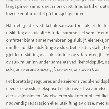
langt på vei samordnet i norsk rett. Imidlertid er d
lovene er utarbeidet på forskjellige tider.
Når det gjelder vedlikeholdsansvar for sluk, er det for
utskifting av sluk ofte blir det samme. I et sameie er 
omfatter blant annet membran og sluk, jf. eierseksjon
imidlertid ikke utskifting av sluk. Det er uttrykkelig f
gjelder utskifting av sluk, vinduer og ytterdører, jf. e
av sluk faller inn under sameiets vedlikeholdsplikt, d
seksjonseierens ansvar, jf. eierseksjonsloven § 33.
I et borettslag reguleres andelseierens vedlikeholdsp
nevner ikke «sluk» eksplisitt i listen over hva andelsei
eierseksjonsloven. Andelseieren skal derimot vedlikeh
nødvendig reparasjon eller utskifting av disse, med un