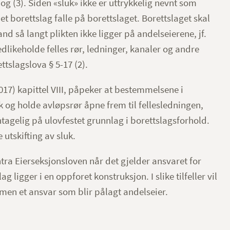
og (3). Siden «sluk» ikke er uttrykkelig nevnt som
i et borettslag falle på borettslaget. Borettslaget skal
d så langt plikten ikke ligger på andelseierene, jf.
vedlikeholde felles rør, ledninger, kanaler og andre
ttslagslova § 5-17 (2).
017) kapittel VIII, påpeker at bestemmelsene i
k og holde avløpsrør åpne frem til fellesledningen,
antagelig på ulovfestet grunnlag i borettslagsforhold.
 utskifting av sluk.
tra Eierseksjonsloven når det gjelder ansvaret for
lag ligger i en oppforet konstruksjon. I slike tilfeller vil
 men et ansvar som blir pålagt andelseier.