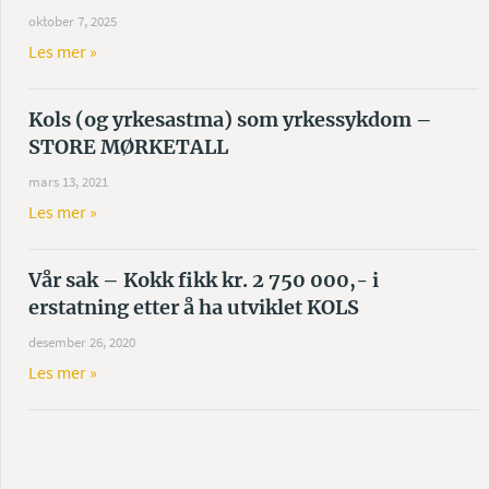
oktober 7, 2025
Les mer »
Kols (og yrkesastma) som yrkessykdom –
STORE MØRKETALL
mars 13, 2021
Les mer »
Vår sak – Kokk fikk kr. 2 750 000,- i
erstatning etter å ha utviklet KOLS
desember 26, 2020
Les mer »