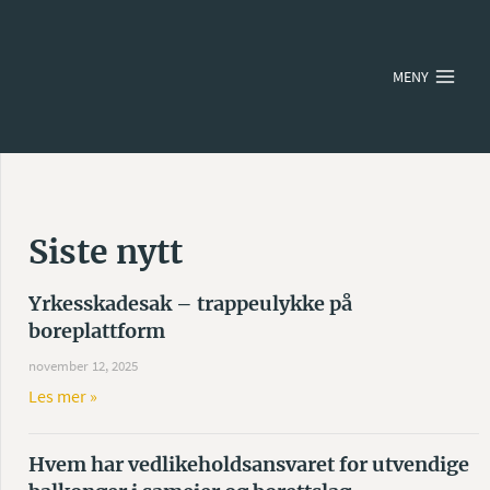
MENY
Siste nytt
Yrkesskadesak – trappeulykke på
boreplattform
november 12, 2025
Les mer »
Hvem har vedlikeholdsansvaret for utvendige