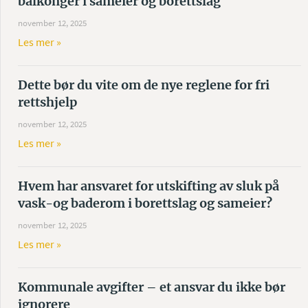
balkonger i sameier og borettslag
november 12, 2025
Les mer »
Dette bør du vite om de nye reglene for fri
rettshjelp
november 12, 2025
Les mer »
Hvem har ansvaret for utskifting av sluk på
vask-og baderom i borettslag og sameier?
november 12, 2025
Les mer »
Kommunale avgifter – et ansvar du ikke bør
ignorere