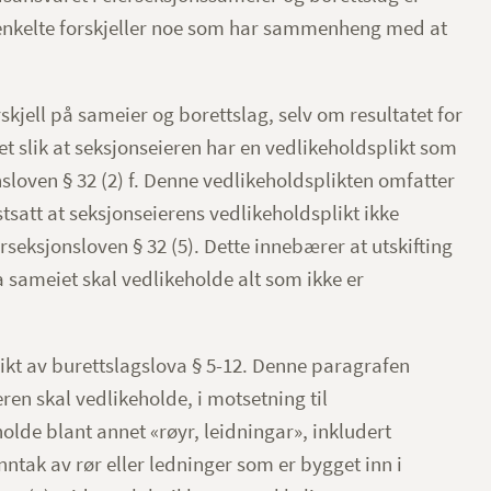
et enkelte forskjeller noe som har sammenheng med at
skjell på sameier og borettslag, selv om resultatet for
det slik at seksjonseieren har en vedlikeholdsplikt som
sloven § 32 (2) f. Denne vedlikeholdsplikten omfatter
astsatt at seksjonseierens vedlikeholdsplikt ikke
ierseksjonsloven § 32 (5). Dette innebærer at utskifting
a sameiet skal vedlikeholde alt som ikke er
likt av burettslagslova § 5-12. Denne paragrafen
eren skal vedlikeholde, i motsetning til
olde blant annet «røyr, leidningar», inkludert
ntak av rør eller ledninger som er bygget inn i