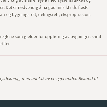
t er viktig at man er kjent med systematikken og
. Det er nødvendig å ha god innsikt i de fleste
an-og bygningsrett, delingsrett, ekspropriasjon,
reglene som gjelder for oppføring av bygninger, samt
ifter.
ingsdekning, med unntak av en egenandel. Bistand til