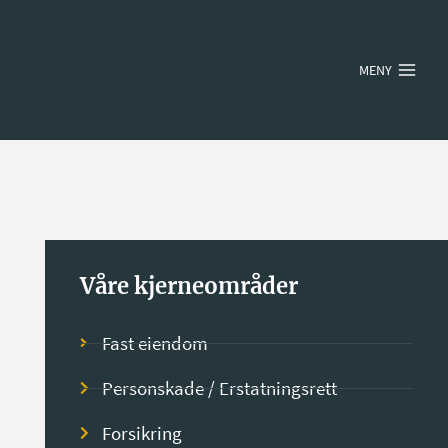
MENY
Våre kjerneområder
Fast eiendom
Personskade / Erstatningsrett
Forsikring