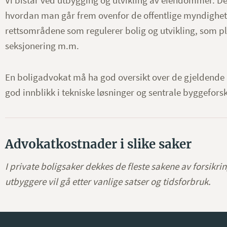
Vi bistår ved utbygging og utvikling av eiendommer. De
hvordan man går frem ovenfor de offentlige myndigheter
rettsområdene som regulerer bolig og utvikling, som pl
seksjonering m.m.
En boligadvokat må ha god oversikt over de gjeldende 
god innblikk i tekniske løsninger og sentrale byggeforskr
Advokatkostnader i slike saker
I private boligsaker dekkes de fleste sakene av forsikr
utbyggere vil gå etter vanlige satser og tidsforbruk.