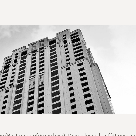
en (Bustadsoppføringslova). Denne loven har fått mye av