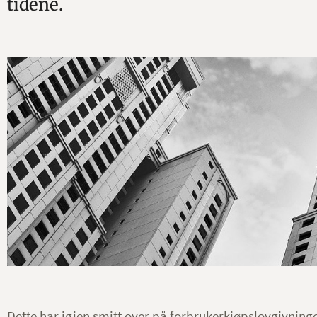
tidene.
Dette har igjen smitt over på forbrukerkjøpslovgivning