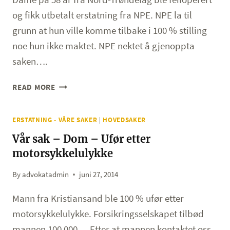
og fikk utbetalt erstatning fra NPE. NPE la til
grunn at hun ville komme tilbake i 100 % stilling
noe hun ikke maktet. NPE nektet å gjenoppta
saken….
GJENOPPTAK
READ MORE
AV
NPE-
ERSTATNING - VÅRE SAKER
|
HOVEDSAKER
SAK
–
Vår sak – Dom – Ufør etter
UTBETALING
motorsykkelulykke
AV
UFØREFORSIKRING
By
advokatadmin
juni 27, 2014
Mann fra Kristiansand ble 100 % ufør etter
motorsykkelulykke. Forsikringsselskapet tilbød
mannen 100 000,- . Etter at mannen kontaktet oss