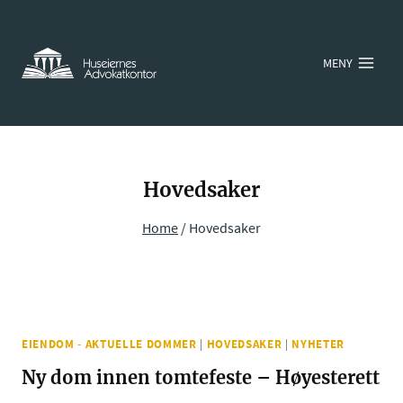
Skip
to
MENY
content
Hovedsaker
Home
/
Hovedsaker
EIENDOM - AKTUELLE DOMMER
|
HOVEDSAKER
|
NYHETER
Ny dom innen tomtefeste – Høyesterett