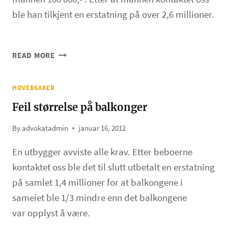
ble han tilkjent en erstatning på over 2,6 millioner.
VÅR
READ MORE
SAK
–
HOVEDSAKER
DOM
–
Feil størrelse på balkonger
UFØR
ETTER
By
advokatadmin
januar 16, 2012
MOTORSYKKELULYKKE
En utbygger avviste alle krav. Etter beboerne
kontaktet oss ble det til slutt utbetalt en erstatning
på samlet 1,4 millioner for at balkongene i
sameiet ble 1/3 mindre enn det balkongene
var opplyst å være.