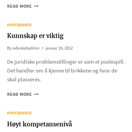
FEIL
READ MORE
STØRRELSE
PÅ
HOVEDSAKER
BALKONGER
Kunnskap er viktig
By
advokatadmin
januar 16, 2012
De juridiske problemstillinger er som et puslespill.
Det handler om å kjenne til brikkene og hvor de
skal plasseres.
KUNNSKAP
READ MORE
ER
VIKTIG
HOVEDSAKER
Høyt kompetansenivå