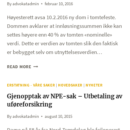
By
advokatadmin
februar 10, 2016
Høyesterett avsa 10.2.2016 ny dom i tomtefeste.
Dommen avklarer at innløsningssummen ikke kan
settes høyere enn 40 % av tomten «nominelle»
verdi. Dette er verdien av tomten slik den faktisk
er bebygget selv om utnyttelsesverdien…
NY
READ MORE
DOM
INNEN
ERSTATNING - VÅRE SAKER
|
HOVEDSAKER
|
NYHETER
TOMTEFESTE
–
Gjenopptak av NPE-sak – Utbetaling av
HØYESTERETT
uføreforsikring
By
advokatadmin
august 10, 2015
Dame på 58 år fra Nord-Trøndelag ble feiloperert