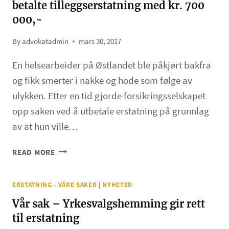
betalte tilleggserstatning med kr. 700
YRKESSKADEERSTATNING
000,-
By
advokatadmin
mars 30, 2017
En helsearbeider på Østlandet ble påkjørt bakfra
og fikk smerter i nakke og hode som følge av
ulykken. Etter en tid gjorde forsikringsselskapet
opp saken ved å utbetale erstatning på grunnlag
av at hun ville…
GJENNOPPTAK
READ MORE
–
FORSIKRINGSSELSKAPET
ERSTATNING - VÅRE SAKER
|
NYHETER
BETALTE
TILLEGGSERSTATNING
Vår sak – Yrkesvalgshemming gir rett
MED
til erstatning
KR.