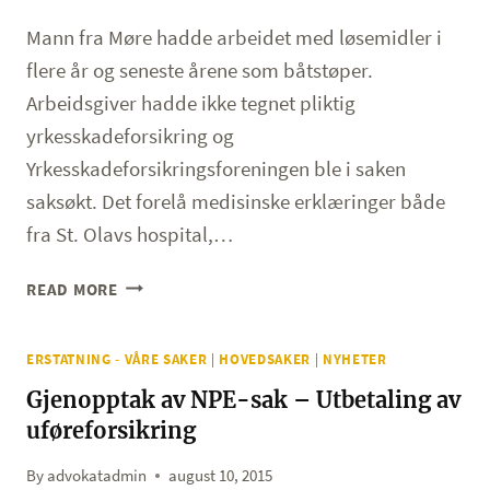
Mann fra Møre hadde arbeidet med løsemidler i
flere år og seneste årene som båtstøper.
Arbeidsgiver hadde ikke tegnet pliktig
yrkesskadeforsikring og
Yrkesskadeforsikringsforeningen ble i saken
saksøkt. Det forelå medisinske erklæringer både
fra St. Olavs hospital,…
VÅR
READ MORE
SAK/NY
DOM
ERSTATNING - VÅRE SAKER
|
HOVEDSAKER
|
NYHETER
–
YRKESSKADEERSTATNING
Gjenopptak av NPE-sak – Utbetaling av
–
uføreforsikring
BLE
TILKJENT
By
advokatadmin
august 10, 2015