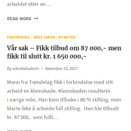
ETTER
arbeidet etter en…
23
ÅR
VÅR
READ MORE
SOM
SAK
RENHOLDER
–
ERSTATNING - VÅRE SAKER
|
NYHETER
SKADET
I
Vår sak – Fikk tilbud om 87 000,- men
TRAFIKKULYKKE
fikk til slutt kr. 1 650 000,-
I
1997,
By
advokatadmin
desember 23, 2017
FIKK
ERSTATNING
Mann fra Trøndelag fikk i forbindelse med sitt
ETTER
arbeid en klemskade. Klemskaden resulterte
20
i varige mèn. Han kom tilbake i 80 % stilling, men
ÅR
klarte ikke å arbeide full stilling. Han ble tilbudt
kr. 87 000,- som fullt…
VÅR