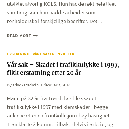
utviklet alvorlig KOLS. Hun hadde røkt hele livet
samtidig som hun hadde arbeidet som
renholderske i forskjellige bedrifter. Det…
VÅR
READ MORE
SAK
–
ERSTATNING - VÅRE SAKER
|
NYHETER
KVINNE
I
Vår sak – Skadet i trafikkulykke i 1997,
50
fikk erstatning etter 20 år
ÅRENE
FIKK
By
advokatadmin
februar 7, 2018
ERSTATNING
PÅ
Mann på 32 år fra Trøndelag ble skadet i
KR.
trafikkulykke i 1997 med klemskader i begge
2
anklene etter en frontkollisjon i høy hastighet.
500
Han klarte å komme tilbake delvis i arbeid, og
000,-