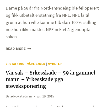
KR.
1
Dame på 58 år fra Nord-Trøndelag ble feiloperert
300
og fikk utbetalt erstatning fra NPE. NPE la til
000,-
grunn at hun ville komme tilbake i 100 % stilling
ETTER
noe hun ikke maktet. NPE nektet å gjenoppta
LØSEMIDDELSKADE
saken….
GJENOPPTAK
READ MORE
AV
NPE-
ERSTATNING - VÅRE SAKER
|
NYHETER
SAK
–
Vår sak – Yrkesskade – 59 år gammel
UTBETALING
mann – Yrkesskade pga
AV
støveksponering
UFØREFORSIKRING
By
advokatadmin
juli 19, 2015