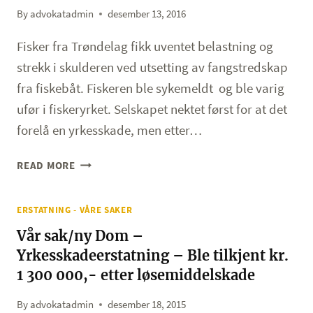
700
By
advokatadmin
desember 13, 2016
000,-
Fisker fra Trøndelag fikk uventet belastning og
strekk i skulderen ved utsetting av fangstredskap
fra fiskebåt. Fiskeren ble sykemeldt og ble varig
ufør i fiskeryrket. Selskapet nektet først for at det
forelå en yrkesskade, men etter…
VÅR
READ MORE
SAK
–
ERSTATNING - VÅRE SAKER
YRKESVALGSHEMMING
GIR
Vår sak/ny Dom –
RETT
Yrkesskadeerstatning – Ble tilkjent kr.
TIL
1 300 000,- etter løsemiddelskade
ERSTATNING
By
advokatadmin
desember 18, 2015