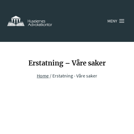
Skip
to
MENY
content
Erstatning – Våre saker
Home
/
Erstatning - Våre saker