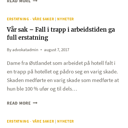
READ MORE
SAK
–
ERSTATNING - VÅRE SAKER
|
NYHETER
FIKK
TILBUD
Vår sak – Fall i trapp i arbeidstiden ga
OM
full erstatning
87
000,-
By
advokatadmin
august 7, 2017
MEN
FIKK
Dame fra Østlandet som arbeidet på hotell falt i
TIL
en trapp på hotellet og pådro seg en varig skade.
SLUTT
Skaden medførte en varig skade som medførte at
KR.
hun ble 100 % ufør og til dels…
1
650
VÅR
000,-
READ MORE
SAK
–
ERSTATNING - VÅRE SAKER
|
NYHETER
FALL