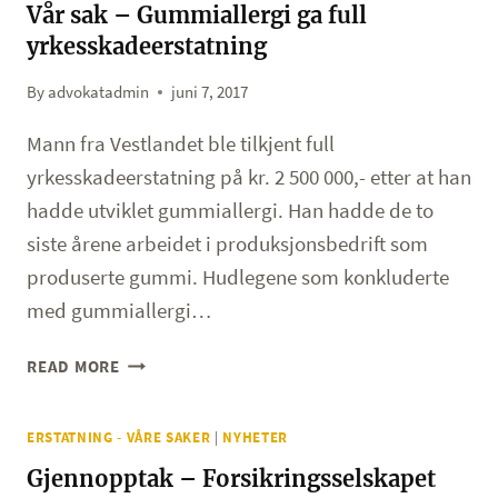
I
Vår sak – Gummiallergi ga full
TRAPP
yrkesskadeerstatning
I
ARBEIDSTIDEN
By
advokatadmin
juni 7, 2017
GA
FULL
Mann fra Vestlandet ble tilkjent full
ERSTATNING
yrkesskadeerstatning på kr. 2 500 000,- etter at han
hadde utviklet gummiallergi. Han hadde de to
siste årene arbeidet i produksjonsbedrift som
produserte gummi. Hudlegene som konkluderte
med gummiallergi…
VÅR
READ MORE
SAK
–
ERSTATNING - VÅRE SAKER
|
NYHETER
GUMMIALLERGI
GA
Gjennopptak – Forsikringsselskapet
FULL