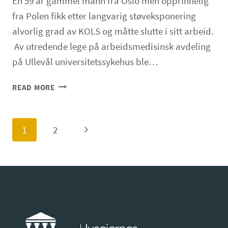
En 59 år gammel mann fra Oslo men opprinnelig
fra Polen fikk etter langvarig støveksponering
alvorlig grad av KOLS og måtte slutte i sitt arbeid.
Av utredende lege på arbeidsmedisinsk avdeling
på Ullevål universitetssykehus ble…
VÅR
READ MORE
SAK
–
YRKESSKADE
Page
Next
1
2
–
navigation
59
Page
ÅR
GAMMEL
MANN
–
YRKESSKADE
PGA