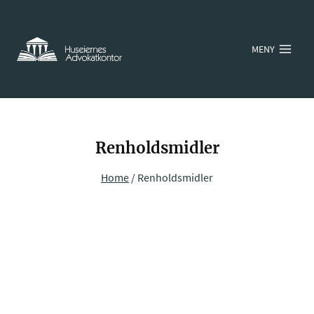
Skip
to
MENY
content
Renholdsmidler
Home
/
Renholdsmidler