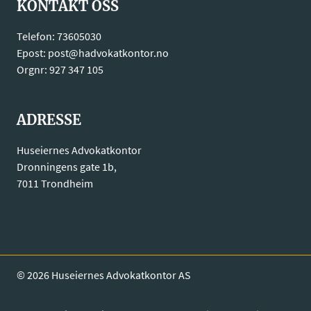
KONTAKT OSS
ETTER
23
Telefon: 73605030
ÅR
Epost: post@hadvokatkontor.no
SOM
Orgnr: 927 347 105
RENHOLDER
ADRESSE
Huseiernes Advokatkontor
Dronningens gate 1b,
7011 Trondheim
© 2026 Huseiernes Advokatkontor AS