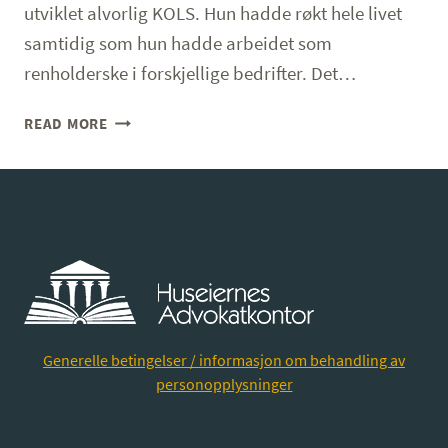
utviklet alvorlig KOLS. Hun hadde røkt hele livet
samtidig som hun hadde arbeidet som
renholderske i forskjellige bedrifter. Det…
VÅR
READ MORE
SAK
–
KVINNE
I
50
ÅRENE
FIKK
ERSTATNING
PÅ
KR.
Generelle betingelser / informasjon om behandling av
2
personopplysninger
500
000,-